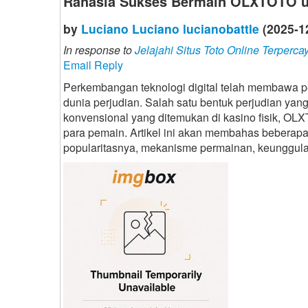
Rahasia Sukses Bermain OLXTOTO u
by
Luciano Luciano lucianobattle
(2025-1
In response to
Jelajahi Situs Toto Online Terperca
Email Reply
Perkembangan teknologi digital telah membawa 
dunia perjudian. Salah satu bentuk perjudian y
konvensional yang ditemukan di kasino fisik, O
para pemain. Artikel ini akan membahas beberap
popularitasnya, mekanisme permainan, keunggulan,