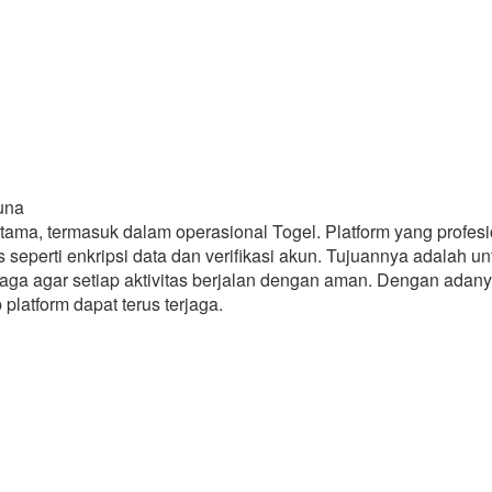
una
utama, termasuk dalam operasional Togel. Platform yang profesi
eperti enkripsi data dan verifikasi akun. Tujuannya adalah un
jaga agar setiap aktivitas berjalan dengan aman. Dengan adan
latform dapat terus terjaga.