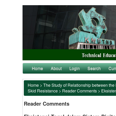
Home
About
Login
Search
Cur
Home
>
The Study of Relationship between the 
Skid Resistance
>
Reader Comments
>
Eksiste
Reader Comments