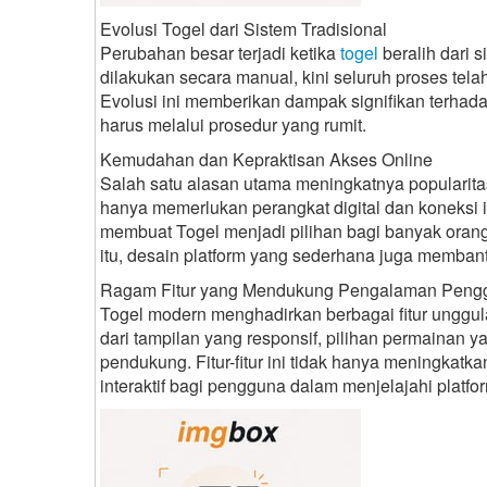
Evolusi Togel dari Sistem Tradisional
Perubahan besar terjadi ketika
togel
beralih dari s
dilakukan secara manual, kini seluruh proses telah
Evolusi ini memberikan dampak signifikan terha
harus melalui prosedur yang rumit.
Kemudahan dan Kepraktisan Akses Online
Salah satu alasan utama meningkatnya populari
hanya memerlukan perangkat digital dan koneksi i
membuat Togel menjadi pilihan bagi banyak oran
itu, desain platform yang sederhana juga memba
Ragam Fitur yang Mendukung Pengalaman Peng
Togel modern menghadirkan berbagai fitur ungg
dari tampilan yang responsif, pilihan permainan 
pendukung. Fitur-fitur ini tidak hanya meningkatk
interaktif bagi pengguna dalam menjelajahi platfo