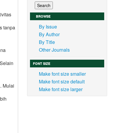
ivitas
BROWSE
By Issue
s tanpa
By Author
By Title
Other Journals
una
Selain
FONT SIZE
Make font size smaller
Make font size default
. Mulai
Make font size larger
ebih