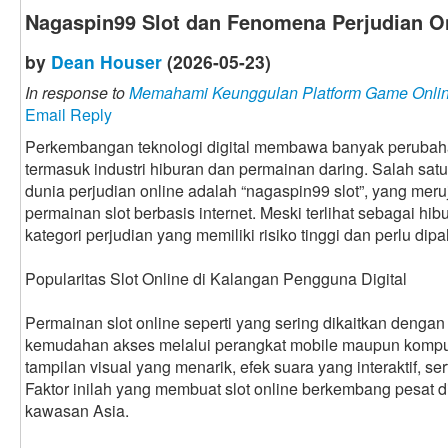
Nagaspin99 Slot dan Fenomena Perjudian Onl
by
Dean Houser
(2026-05-23)
In response to
Memahami Keunggulan Platform Game Onli
Email Reply
Perkembangan teknologi digital membawa banyak perubah
termasuk industri hiburan dan permainan daring. Salah satu
dunia perjudian online adalah “nagaspin99 slot”, yang mer
permainan slot berbasis internet. Meski terlihat sebagai hibu
kategori perjudian yang memiliki risiko tinggi dan perlu dip
Popularitas Slot Online di Kalangan Pengguna Digital
Permainan slot online seperti yang sering dikaitkan denga
kemudahan akses melalui perangkat mobile maupun komput
tampilan visual yang menarik, efek suara yang interaktif, s
Faktor inilah yang membuat slot online berkembang pesat d
kawasan Asia.