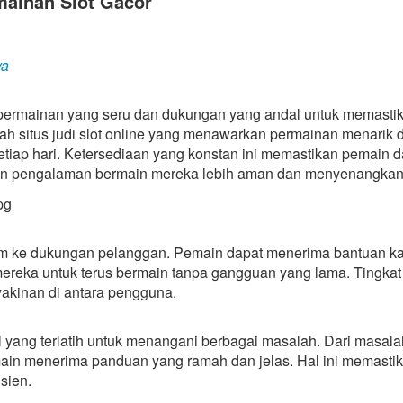
ainan Slot Gacor
ya
i permainan yang seru dan dukungan yang andal untuk memasti
ah situs judi slot online yang menawarkan permainan menarik 
iap hari. Ketersediaan yang konstan ini memastikan pemain d
an pengalaman bermain mereka lebih aman dan menyenangkan
am ke dukungan pelanggan. Pemain dapat menerima bantuan k
reka untuk terus bermain tanpa gangguan yang lama. Tingkat
akinan di antara pengguna.
 yang terlatih untuk menangani berbagai masalah. Dari masala
ain menerima panduan yang ramah dan jelas. Hal ini memasti
sien.