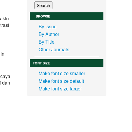
BROWSE
aktu
trasi
By Issue
By Author
By Title
Other Journals
ini
FONT SIZE
Make font size smaller
rcaya
Make font size default
i dan
Make font size larger