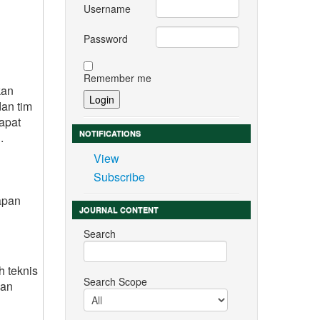
Username
Password
Remember me
kan
dan tim
apat
NOTIFICATIONS
.
View
Subscribe
apan
JOURNAL CONTENT
Search
h teknis
Search Scope
kan