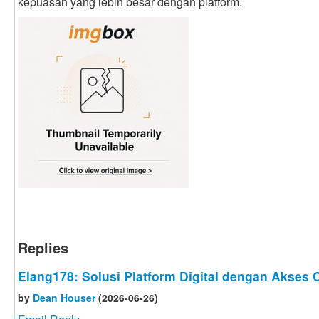
kepuasan yang lebih besar dengan platform.
Replies
Elang178: Solusi Platform Digital dengan Akses
by
Dean Houser
(2026-06-26)