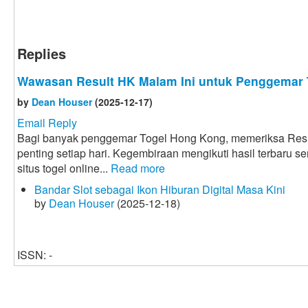
Replies
Wawasan Result HK Malam Ini untuk Penggemar 
by
Dean Houser
(2025-12-17)
Email Reply
Bagi banyak penggemar Togel Hong Kong, memeriksa Res
penting setiap hari. Kegembiraan mengikuti hasil terbaru s
situs togel online...
Read more
Bandar Slot sebagai Ikon Hiburan Digital Masa Kini
by
Dean Houser
(2025-12-18)
ISSN: -