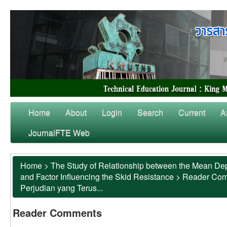
Home
About
Login
Search
Current
A
JournalFTE Web
Home
>
The Study of Relationship between the Mean Dep
and Factor Influencing the Skid Resistance
>
Reader Co
Perjudian yang Terus...
Reader Comments