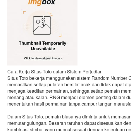
Cara Kerja Situs Toto dalam Sistem Perjudian
Situs Toto bekerja menggunakan sistem Random Number Ge
memastikan setiap putaran bersifat acak dan tidak dapat dip
menjaga keadilan permainan, sehingga setiap pemain memi
menang atau kalah. RNG menjadi elemen penting dalam dun
menentukan hasil permainan tanpa campur tangan manusia
Dalam Situs Toto, pemain biasanya diminta untuk memasan
memutar gulungan. Besaran taruhan dapat disesuaikan deng
kombinasi simbol yang muncul sesuai dengan ketentuan 