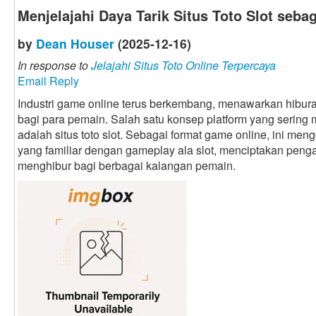
Menjelajahi Daya Tarik Situs Toto Slot seb
by
Dean Houser
(2025-12-16)
In response to
Jelajahi Situs Toto Online Terpercaya
Email Reply
Industri game online terus berkembang, menawarkan hibur
bagi para pemain. Salah satu konsep platform yang sering
adalah situs toto slot. Sebagai format game online, ini m
yang familiar dengan gameplay ala slot, menciptakan pen
menghibur bagi berbagai kalangan pemain.