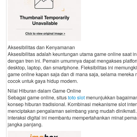
Aksesibilitas dan Kenyamanan
Aksesibilitas adalah keuntungan utama game online saat ini,
dengan tren ini. Pemain umumnya dapat mengakses platform
desktop, laptop, dan smartphone. Fleksibilitas ini memun
game online kapan saja dan di mana saja, selama mereka me
cocok untuk gaya hidup modern.
Nilai Hiburan dalam Game Online
Sebagai game online, situs
toto slot
menunjukkan bagaimana 
konsep hiburan tradisional. Kombinasi mekanisme slot inte
menciptakan pengalaman seimbang yang mudah dinikmati
interaksi digital ini membantu mempertahankan minat pe
jangka panjang.