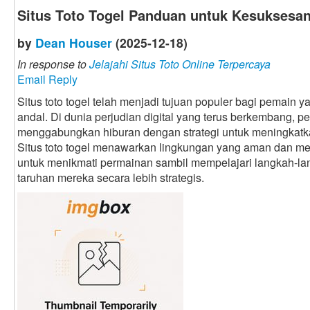
Situs Toto Togel Panduan untuk Kesuksesan
by
Dean Houser
(2025-12-18)
In response to
Jelajahi Situs Toto Online Terpercaya
Email Reply
Situs toto togel telah menjadi tujuan populer bagi pemain y
andal. Di dunia perjudian digital yang terus berkembang, p
menggabungkan hiburan dengan strategi untuk meningkat
Situs toto togel menawarkan lingkungan yang aman dan 
untuk menikmati permainan sambil mempelajari langkah-l
taruhan mereka secara lebih strategis.