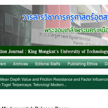
rent
Archives
Editorial Staffs
Publishing Ethics
D
Mean Depth Value and Friction Resistance and Factor Influenci
m Togel Terpercaya: Teknologi Modern...