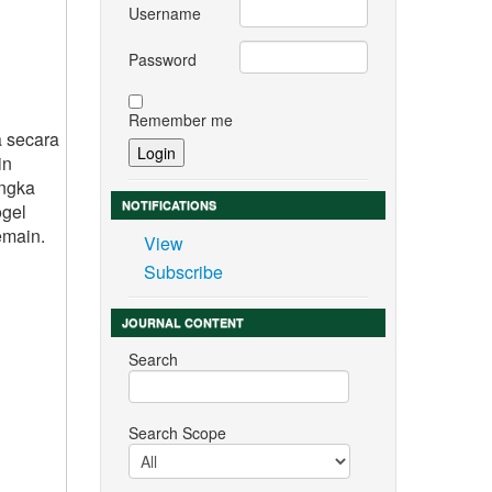
Username
Password
Remember me
a secara
in
angka
NOTIFICATIONS
ogel
emain.
View
Subscribe
JOURNAL CONTENT
Search
Search Scope