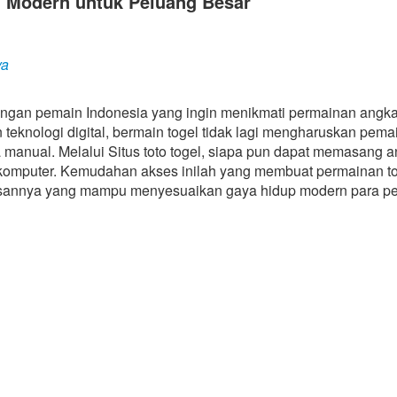
i Modern untuk Peluang Besar
ya
 kalangan pemain Indonesia yang ingin menikmati permainan angk
eknologi digital, bermain togel tidak lagi mengharuskan pema
ra manual. Melalui Situs toto togel, siapa pun dapat memasang 
 komputer. Kemudahan akses inilah yang membuat permainan t
ktisannya yang mampu menyesuaikan gaya hidup modern para p