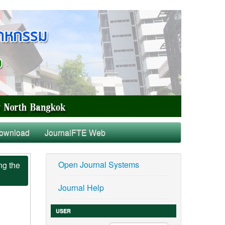
ownload
JournalFTE Web
Open Journal Systems
ng the
Journal Help
USER