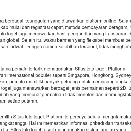
a berbagai keunggulan yang ditawarkan platform online. Salah
gkap mulai dari registrasi cepat, metode pembayaran beragam, 
oto togel juga menawarkan hasil pengundian yang transparan 
n global. Selain itu, waktu bermain yang fleksibel membuat p
asan jadwal. Dengan semua kelebihan tersebut, tidak mengher
ama pemain tertarik menggunakan Situs toto togel. Platform
an internasional populer seperti Singapore, Hongkong, Sydney
kap, pemain memiliki banyak peluang untuk memasang angka 
to togel juga menawarkan berbagai jenis permainan seperti 2D, 
asi inilah yang membuat permainan tidak monoton dan memungkin
m setiap putaran.
ilih Situs toto togel. Platform terpercaya selalu mengutamak
ingkat tinggi. Hal ini memastikan informasi pribadi dan transaks
 itu, Situs toto togel resmi menggunakan sistem undian yang