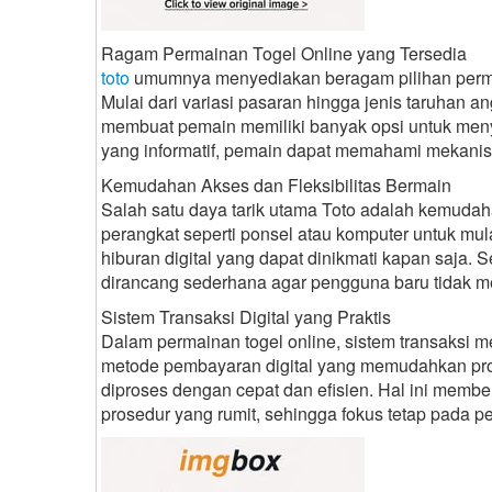
Ragam Permainan Togel Online yang Tersedia
toto
umumnya menyediakan beragam pilihan permai
Mulai dari variasi pasaran hingga jenis taruhan a
membuat pemain memiliki banyak opsi untuk meny
yang informatif, pemain dapat memahami mekanis
Kemudahan Akses dan Fleksibilitas Bermain
Salah satu daya tarik utama Toto adalah kemuda
perangkat seperti ponsel atau komputer untuk mula
hiburan digital yang dapat dinikmati kapan saja.
dirancang sederhana agar pengguna baru tidak me
Sistem Transaksi Digital yang Praktis
Dalam permainan togel online, sistem transaksi
metode pembayaran digital yang memudahkan pros
diproses dengan cepat dan efisien. Hal ini membe
prosedur yang rumit, sehingga fokus tetap pada 