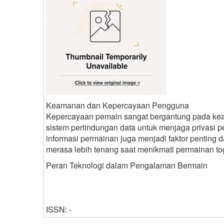
Keamanan dan Kepercayaan Pengguna
Kepercayaan pemain sangat bergantung pada keam
sistem perlindungan data untuk menjaga privasi p
informasi permainan juga menjadi faktor pentin
merasa lebih tenang saat menikmati permainan tog
Peran Teknologi dalam Pengalaman Bermain
ISSN: -