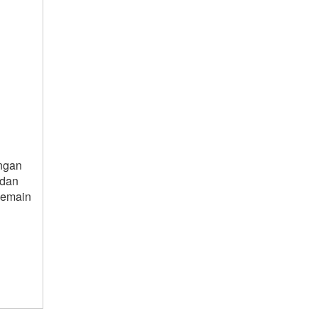
engan
 dan
pemain