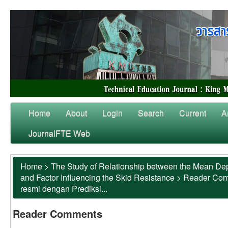
Home
About
Login
Search
Current
A
JournalFTE Web
Home
>
The Study of Relationship between the Mean Dep
and Factor Influencing the Skid Resistance
>
Reader Co
resmi dengan Prediksi...
Reader Comments