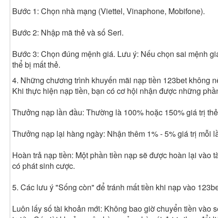
Bước 1: Chọn nhà mạng (Viettel, Vinaphone, Mobifone).
Bước 2: Nhập mã thẻ và số Seri.
Bước 3: Chọn đúng mệnh giá. Lưu ý: Nếu chọn sai mệnh giá
thể bị mất thẻ.
4. Những chương trình khuyến mãi nạp tiền 123bet không n
Khi thực hiện nạp tiền, bạn có cơ hội nhận được những phần 
Thưởng nạp lần đầu: Thường là 100% hoặc 150% giá trị thẻ
Thưởng nạp lại hàng ngày: Nhận thêm 1% - 5% giá trị mỗi l
Hoàn trả nạp tiền: Một phần tiền nạp sẽ được hoàn lại vào
có phát sinh cược.
5. Các lưu ý "Sống còn" để tránh mất tiền khi nạp vào 123be
Luôn lấy số tài khoản mới: Không bao giờ chuyển tiền vào s