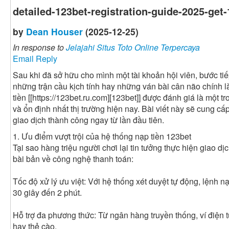
detailed-123bet-registration-guide-2025-get
by
Dean Houser
(2025-12-25)
In response to
Jelajahi Situs Toto Online Terpercaya
Email Reply
Sau khi đã sở hữu cho mình một tài khoản hội viên, bước ti
những trận cầu kịch tính hay những ván bài cân não chính là
tiền [[https://123bet.ru.com][123bet]] được đánh giá là một 
và ổn định nhất thị trường hiện nay. Bài viết này sẽ cung cấ
giao dịch thành công ngay từ lần đầu tiên.
1. Ưu điểm vượt trội của hệ thống nạp tiền 123bet
Tại sao hàng triệu người chơi lại tin tưởng thực hiện giao dị
bài bản về công nghệ thanh toán:
Tốc độ xử lý ưu việt: Với hệ thống xét duyệt tự động, lệnh n
30 giây đến 2 phút.
Hỗ trợ đa phương thức: Từ ngân hàng truyền thống, ví điện
hay thẻ cào.