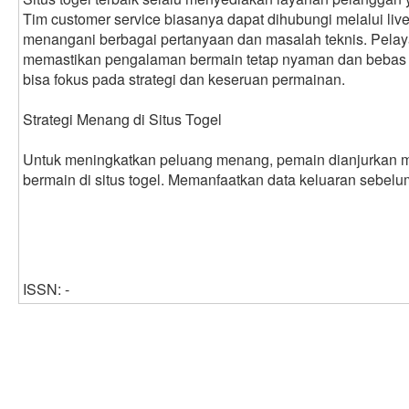
Tim customer service biasanya dapat dihubungi melalui liv
menangani berbagai pertanyaan dan masalah teknis. Pelaya
memastikan pengalaman bermain tetap nyaman dan bebas 
bisa fokus pada strategi dan keseruan permainan.
Strategi Menang di Situs Togel
Untuk meningkatkan peluang menang, pemain dianjurkan me
bermain di situs togel. Memanfaatkan data keluaran sebel
ISSN: -