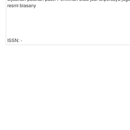
resmi biasany
ISSN: -