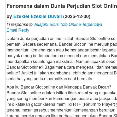
Fenomena dalam Dunia Perjudian Slot Onli
by
Ezekiel Ezekiel Duvall
(2025-12-30)
In response to
Jelajahi Situs Toto Online Terpercaya
Email Reply
Dalam dunia perjudian online, istilah Bandar Slot online s
pemain. Secara sederhana, Bandar Slot online merujuk pad
memberikan kemenangan atau kemenangan besar kepada 
banyak orang berlomba-lomba mencari dan memainkan Ban
mendapatkan keuntungan maksimal. Namun, apakah sebe
Bandar Slot online? Bagaimana cara mengenali dan meman
online? Artikel ini akan membahas lebih dalam mengenai Ba
serta hal yang perlu diperhatikan saat bermain.
Apa Itu Bandar Slot online dan Mengapa Banyak Dicari?
Bandar Slot online adalah istilah tidak resmi yang digunak
yang sering memberikan kemenangan besar atau jackpot dal
ini dikatakan gacor karena memiliki RTP (Return to Player)
tertentu mesin tersebut memberikan kemenangan beruntun.
karena mereka percaya jika berhasil menemukan Bandar Sl