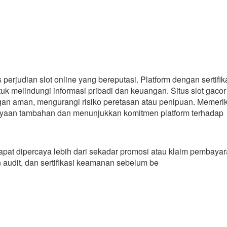
perjudian slot online yang bereputasi. Platform dengan sertifik
uk melindungi informasi pribadi dan keuangan. Situs slot gacor
an aman, mengurangi risiko peretasan atau penipuan. Memeri
ayaan tambahan dan menunjukkan komitmen platform terhadap
 dapat dipercaya lebih dari sekadar promosi atau klaim pembaya
n audit, dan sertifikasi keamanan sebelum be