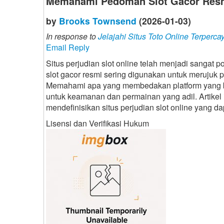
Memahami Pedoman Slot Gacor Res
by
Brooks Townsend
(2026-01-03)
In response to
Jelajahi Situs Toto Online Terperca
Email Reply
Situs perjudian slot online telah menjadi sangat p
slot gacor resmi sering digunakan untuk merujuk 
Memahami apa yang membedakan platform yang ber
untuk keamanan dan permainan yang adil. Artikel 
mendefinisikan situs perjudian slot online yang da
Lisensi dan Verifikasi Hukum