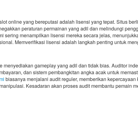
slot online yang bereputasi adalah lisensi yang tepat. Situs berl
enegakkan peraturan permainan yang adil dan melindungi peng
esmi sering menampilkan lisensi mereka secara jelas, menunjukk
onal. Memverifikasi lisensi adalah langkah penting untuk men
ne menyediakan gameplay yang adil dan tidak bias. Auditor in
mbayaran, dan sistem pembangkitan angka acak untuk memast
mi
biasanya menjalani audit reguler, memberikan kepercayaan
i manipulasi. Kesadaran akan proses audit membantu pemain m