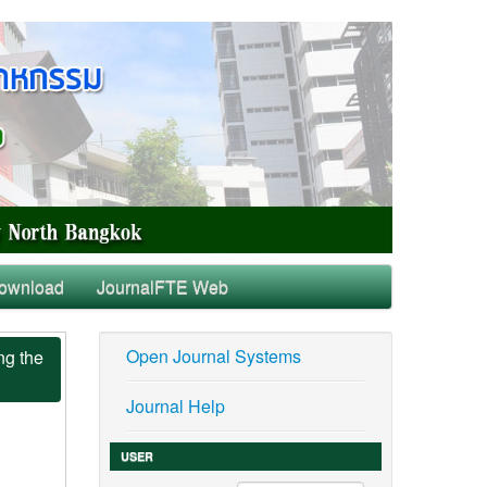
ownload
JournalFTE Web
Open Journal Systems
ng the
Journal Help
USER