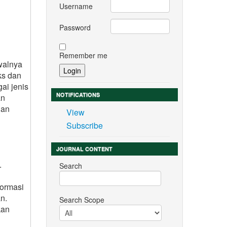
Username
Password
Remember me
walnya
ks dan
ai jenis
NOTIFICATIONS
an
han
View
Subscribe
JOURNAL CONTENT
.
Search
formasi
n.
Search Scope
kan