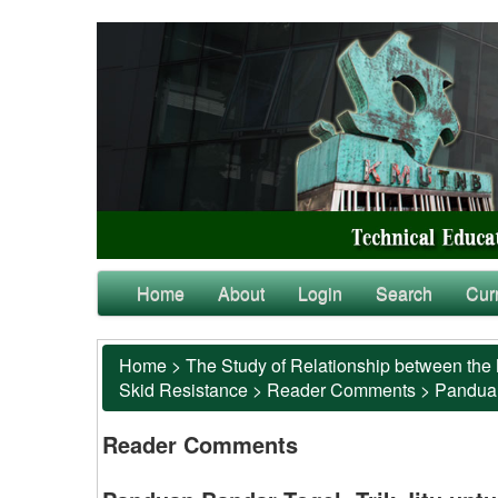
Home
About
Login
Search
Cur
Home
>
The Study of Relationship between the 
Skid Resistance
>
Reader Comments
>
Panduan
Reader Comments