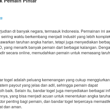
uk Pemain Pintar
ya
rjudian di banyak negara, termasuk Indonesia. Permainan ini a
i seiring waktu berkembang menjadi industri yang lebih komple
nawarkan taruhan angka harian, tetapi juga menyediakan berbag
4D, yang menarik banyak pemain dari berbagai kalangan. Deng
 hadir secara online, memudahkan pemain untuk memasang taru
ndar togel adalah peluang kemenangan yang cukup menggiurkan
stem payout yang jelas dan adil, sehingga pemain dapat
h baik. Selain itu, bandar togel juga menyediakan berbagai in
lumnya, yang bisa menjadi acuan untuk menentukan angka taruha
or penting bagi pemain, dan bandar togel terpercaya memasti
at dan aman.