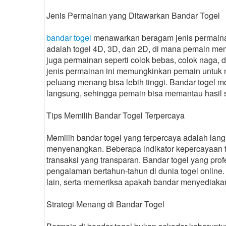
Jenis Permainan yang Ditawarkan Bandar Togel
bandar togel
menawarkan beragam jenis permainan
adalah togel 4D, 3D, dan 2D, di mana pemain mema
juga permainan seperti colok bebas, colok naga,
jenis permainan ini memungkinkan pemain untuk
peluang menang bisa lebih tinggi. Bandar togel m
langsung, sehingga pemain bisa memantau hasil s
Tips Memilih Bandar Togel Terpercaya
Memilih bandar togel yang terpercaya adalah la
menyenangkan. Beberapa indikator kepercayaan te
transaksi yang transparan. Bandar togel yang prof
pengalaman bertahun-tahun di dunia togel online
lain, serta memeriksa apakah bandar menyediakan 
Strategi Menang di Bandar Togel