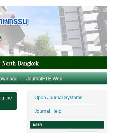
ownload
JournalFTE Web
Open Journal Systems
ng the
Journal Help
USER