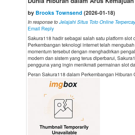
Dunia Hiburan dalam Arus Kemajuan
by
Brooks Townsend
(2026-01-18)
In response to
Jelajahi Situs Toto Online Terperca
Email Reply
Sakura118 hadir sebagai salah satu platform slot 
Perkembangan teknologi internet telah menguba
momentum tersebut dengan menghadirkan pengala
modern dan sistem yang terus diperbarui, Sakura1
pengguna yang ingin menikmati permainan slot 
Peran Sakura118 dalam Perkembangan Hiburan 