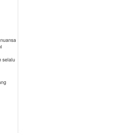
 nuansa
i
 selalu
ang