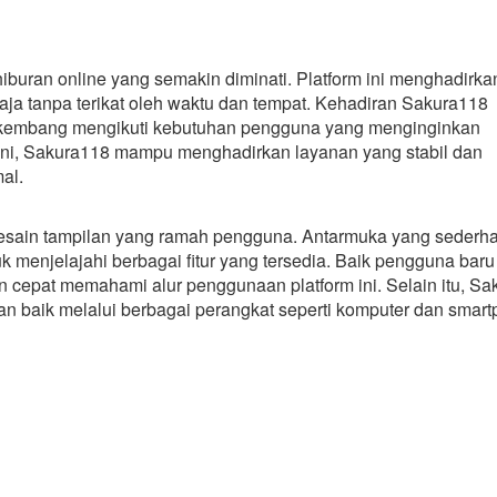
iburan online yang semakin diminati. Platform ini menghadirka
aja tanpa terikat oleh waktu dan tempat. Kehadiran Sakura118
erkembang mengikuti kebutuhan pengguna yang menginginkan
rkini, Sakura118 mampu menghadirkan layanan yang stabil dan
al.
desain tampilan yang ramah pengguna. Antarmuka yang sederh
enjelajahi berbagai fitur yang tersedia. Baik pengguna baru
epat memahami alur penggunaan platform ini. Selain itu, Sa
an baik melalui berbagai perangkat seperti komputer dan smart