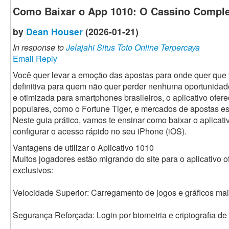
Como Baixar o App 1010: O Cassino Comple
by
Dean Houser
(2026-01-21)
In response to
Jelajahi Situs Toto Online Terpercaya
Email Reply
Você quer levar a emoção das apostas para onde quer que
definitiva para quem não quer perder nenhuma oportunidade
e otimizada para smartphones brasileiros, o aplicativo ofer
populares, como o Fortune Tiger, e mercados de apostas esp
Neste guia prático, vamos te ensinar como baixar o aplicat
configurar o acesso rápido no seu iPhone (iOS).
Vantagens de utilizar o Aplicativo 1010
Muitos jogadores estão migrando do site para o aplicativo o
exclusivos:
Velocidade Superior: Carregamento de jogos e gráficos ma
Segurança Reforçada: Login por biometria e criptografia de