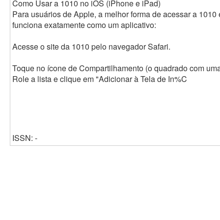
Como Usar a 1010 no iOS (iPhone e iPad)
Para usuários de Apple, a melhor forma de acessar a 1010 é
funciona exatamente como um aplicativo:
Acesse o site da 1010 pelo navegador Safari.
Toque no ícone de Compartilhamento (o quadrado com uma se
Role a lista e clique em "Adicionar à Tela de In%C
ISSN: -