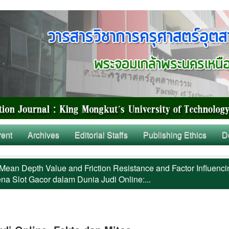
rent
Archives
Editorial Staffs
Publishing Ethics
D
Mean Depth Value and Friction Resistance and Factor Influenci
a Slot Gacor dalam Dunia Judi Online:...