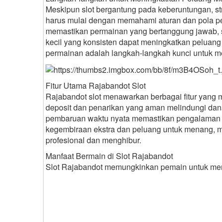
Meskipun slot bergantung pada keberuntungan, st
harus mulai dengan memahami aturan dan pola p
memastikan permainan yang bertanggung jawab, 
kecil yang konsisten dapat meningkatkan peluang 
permainan adalah langkah-langkah kunci untuk me
Fitur Utama Rajabandot Slot
Rajabandot slot menawarkan berbagai fitur yang
deposit dan penarikan yang aman melindungi da
pembaruan waktu nyata memastikan pengalaman ya
kegembiraan ekstra dan peluang untuk menang, men
profesional dan menghibur.
Manfaat Bermain di Slot Rajabandot
Slot Rajabandot memungkinkan pemain untuk men