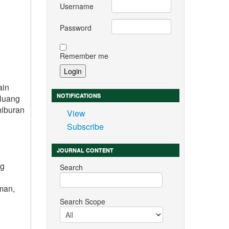
Username
Password
Remember me
ain
NOTIFICATIONS
luang
hiburan
View
Subscribe
JOURNAL CONTENT
ng
Search
aman,
Search Scope