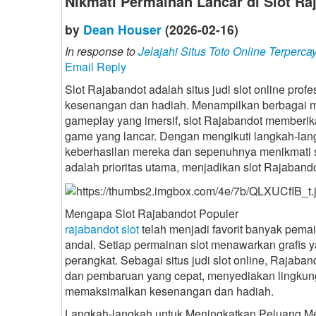
Nikmati Permainan Lancar di Slot Ra
by
Dean Houser
(2026-02-16)
In response to
Jelajahi Situs Toto Online Terperca
Email Reply
Slot Rajabandot adalah situs judi slot online pr
kesenangan dan hadiah. Menampilkan berbagai m
gameplay yang imersif, slot Rajabandot member
game yang lancar. Dengan mengikuti langkah-la
keberhasilan mereka dan sepenuhnya menikmati s
adalah prioritas utama, menjadikan slot Rajaband
Mengapa Slot Rajabandot Populer
rajabandot slot
telah menjadi favorit banyak pema
andal. Setiap permainan slot menawarkan grafis yan
perangkat. Sebagai situs judi slot online, Rajaba
dan pembaruan yang cepat, menyediakan lingku
memaksimalkan kesenangan dan hadiah.
Langkah-langkah untuk Meningkatkan Peluang 