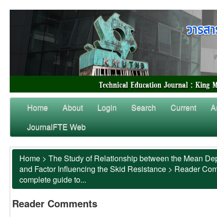
Home
About
Login
Search
Current
A
JournalFTE Web
Home
>
The Study of Relationship between the Mean Dep
and Factor Influencing the Skid Resistance
>
Reader Co
complete guide to...
Reader Comments