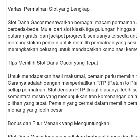
Variasi Permainan Slot yang Lengkap
Slot Dana Gacor menawarkan berbagai macam permainan sl
berbeda-beda. Mulai dari slot klasik tiga gulungan hingga s
putaran gratis, dan jackpot progresif, semuanya tersedia u
memungkinkan pemain untuk memilih permainan yang sesua
meningkatkan peluang untuk mendapatkan kombinasi kem
Tips Memilih Slot Dana Gacor yang Tepat
Untuk mendapatkan hasil maksimal, pemain perlu memilih m
Caranya adalah dengan memperhatikan RTP (Return to Pl
setiap permainan. Slot dengan RTP tinggi biasanya lebih
sementara mesin yang menunjukkan tren kemenangan dala
pilihan yang tepat. Pemain yang cermat dalam memilih per
menang yang lebih besar.
Bonus dan Fitur Menarik yang Menguntungkan
Slot Dana Gacor juga menyediakan berbagai bonus dan fit