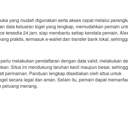
muka yang mudah digunakan serta akses cepat melalui perangk
ik dan data keluaran togel yang lengkap, memudahkan pemain unt
ce tersedia 24 jam, siap membantu setiap kendala pemain. Ale
g praktis, termasuk e-wallet dan transfer bank lokal, sehingg
 perlu melakukan pendaftaran dengan data valid, melakukan de
nkan. Situs ini mendukung taruhan kecil maupun besar, sehing
ti permainan. Panduan lengkap disediakan oleh situs untuk
l secara legal dan aman. Selain itu, pemain dapat memanfa
an peluang menang.