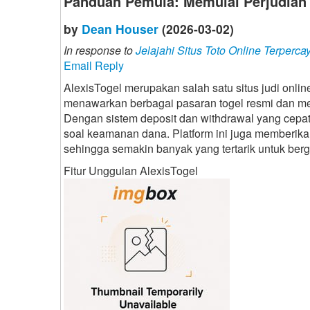
Panduan Pemula: Memulai Perjudian d
by
Dean Houser
(2026-03-02)
In response to
Jelajahi Situs Toto Online Terperca
Email Reply
AlexisTogel merupakan salah satu situs judi onlin
menawarkan berbagai pasaran togel resmi dan me
Dengan sistem deposit dan withdrawal yang cepat
soal keamanan dana. Platform ini juga memberik
sehingga semakin banyak yang tertarik untuk ber
Fitur Unggulan AlexisTogel