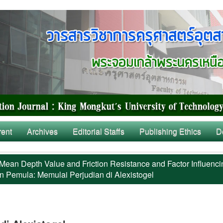
rent
Archives
Editorial Staffs
Publishing Ethics
D
Mean Depth Value and Friction Resistance and Factor Influenci
 Pemula: Memulai Perjudian di Alexistogel