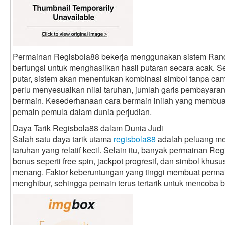
Permainan Regisbola88 bekerja menggunakan sistem Ra
berfungsi untuk menghasilkan hasil putaran secara acak. 
putar, sistem akan menentukan kombinasi simbol tanpa c
perlu menyesuaikan nilai taruhan, jumlah garis pembayaran
bermain. Kesederhanaan cara bermain inilah yang membuat
pemain pemula dalam dunia perjudian.
Daya Tarik Regisbola88 dalam Dunia Judi
Salah satu daya tarik utama
regisbola88
adalah peluang me
taruhan yang relatif kecil. Selain itu, banyak permainan Re
bonus seperti free spin, jackpot progresif, dan simbol khu
menang. Faktor keberuntungan yang tinggi membuat perma
menghibur, sehingga pemain terus tertarik untuk mencoba be