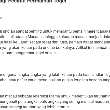
agi Pecinta Permainan Togel
ya
asil undian sangat penting untuk membantu pemain merencanak
 diminati adalah Macau, sehingga keluaran macau menjadi dat
i hasil keluaran secara tepat dan rutin, pemain dapat menganal
yang akan keluar pada undian berikutnya. Artikel ini membah
tuk para penggemar togel online.
 mengenai angka-angka yang telah keluar pada hasil undian to
tabel atau daftar yang menampilkan angka lengkap beserta tan
an macau sebagai referensi utama untuk menentukan taruhan 
mengenali pola angka, baik angka yang sering muncul maupun
sun strategi taruhan yang lebih terarah.