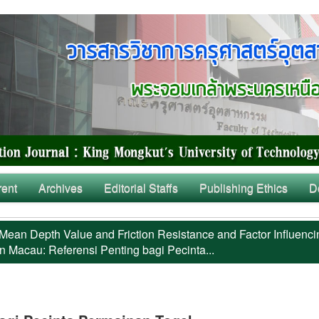
rent
Archives
Editorial Staffs
Publishing Ethics
D
Mean Depth Value and Friction Resistance and Factor Influenci
n Macau: Referensi Penting bagi Pecinta...