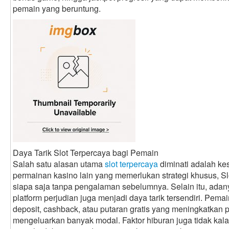
pemain yang beruntung.
Daya Tarik Slot Terpercaya bagi Pemain
Salah satu alasan utama
slot terpercaya
diminati adalah k
permainan kasino lain yang memerlukan strategi khusus, Sl
siapa saja tanpa pengalaman sebelumnya. Selain itu, adan
platform perjudian juga menjadi daya tarik tersendiri. Pem
deposit, cashback, atau putaran gratis yang meningkatkan
mengeluarkan banyak modal. Faktor hiburan juga tidak kala