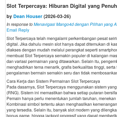
Slot Terpercaya: Hiburan Digital yang Penu
by
Dean Houser
(2026-03-26)
In response to
Menavigasi Mango4d dengan Pilihan yang 
Email Reply
Slot Terpercaya telah mengalami perkembangan pesat seir
digital. Jika dahulu mesin slot hanya dapat ditemukan di kasi
diakses dengan mudah melalui perangkat seperti smartphon
membuat Slot Terpercaya semakin populer di kalangan ma
dan variasi permainan yang ditawarkan. Selain itu, penge
menghadirkan tema menarik, grafis berkualitas tinggi, serta 
pengalaman bermain semakin seru dan tidak membosanka
Cara Kerja dan Sistem Permainan Slot Terpercaya
Pada dasarnya, Slot Terpercaya menggunakan sistem yan
(RNG). Sistem ini memastikan bahwa setiap putaran bersifat
Pemain hanya perlu menentukan jumlah taruhan, menekan 
Kombinasi simbol tertentu akan menghasilkan kemenangan
yang tersedia. Selain itu, banyak slot modern yang dilengkap
bonus game, hingga jackpot progresif yang dapat member