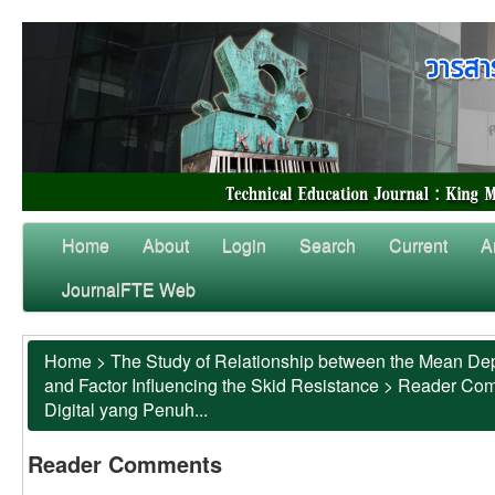
Home
About
Login
Search
Current
A
JournalFTE Web
Home
>
The Study of Relationship between the Mean Dep
and Factor Influencing the Skid Resistance
>
Reader Co
Digital yang Penuh...
Reader Comments