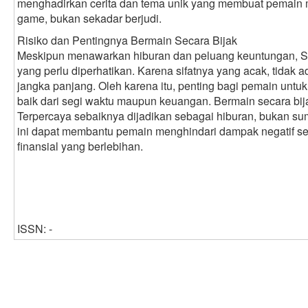
menghadirkan cerita dan tema unik yang membuat pemain 
game, bukan sekadar berjudi.
Risiko dan Pentingnya Bermain Secara Bijak
Meskipun menawarkan hiburan dan peluang keuntungan, Slot
yang perlu diperhatikan. Karena sifatnya yang acak, tida
jangka panjang. Oleh karena itu, penting bagi pemain unt
baik dari segi waktu maupun keuangan. Bermain secara bi
Terpercaya sebaiknya dijadikan sebagai hiburan, bukan s
ini dapat membantu pemain menghindari dampak negatif se
finansial yang berlebihan.
ISSN: -