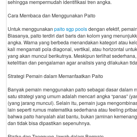
sehingga mempermudah identifikasi tren angka.
Cara Membaca dan Menggunakan Paito
Untuk menggunakan
paito sgp pools
dengan efektif, pema
Biasanya, paito terdiri dari baris dan kolom yang menunjukk
angka. Warna yang berbeda menandakan kategori atau kelo
kali mengamati pola diagonal, vertikal, atau horizontal 
yang akan muncul berikutnya. Meskipun terlihat sederhan
ketelitian dan pengalaman agar analisis yang dilakukan tida
Strategi Pemain dalam Memanfaatkan Paito
Banyak pemain menggunakan paito sebagai dasar dalam me
satu strategi yang umum adalah mencari angka “panas” (ya
(yang jarang muncul). Selain itu, pemain juga mengombina
lain seperti rumus matematika sederhana atau feeling priba
bahwa paito hanyalah alat bantu, bukan jaminan kemenangan
dan tidak bisa dipastikan sepenuhnya.
Risiko dan Tanggung Jawab dalam Bermain