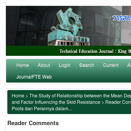
Home
About
Login
Search
Current
A
JournalFTE Web
Home
>
The Study of Relationship between the Mean Dep
and Factor Influencing the Skid Resistance
>
Reader Co
Pools dan Perannya dalam...
Reader Comments