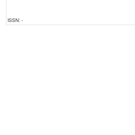
ISSN: -