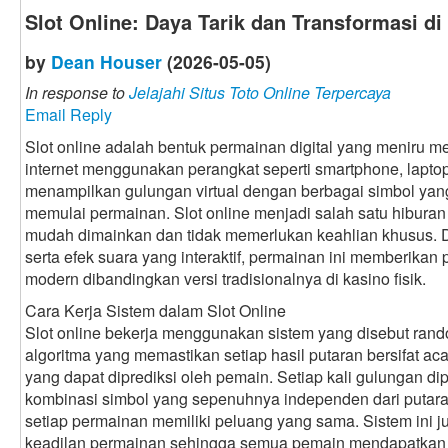
Slot Online: Daya Tarik dan Transformasi di
by
Dean Houser
(2026-05-05)
In response to
Jelajahi Situs Toto Online Terpercaya
Email Reply
Slot online adalah bentuk permainan digital yang meniru mesi
internet menggunakan perangkat seperti smartphone, laptop
menampilkan gulungan virtual dengan berbagai simbol yang
memulai permainan. Slot online menjadi salah satu hiburan 
mudah dimainkan dan tidak memerlukan keahlian khusus. D
serta efek suara yang interaktif, permainan ini memberika
modern dibandingkan versi tradisionalnya di kasino fisik.
Cara Kerja Sistem dalam Slot Online
Slot online bekerja menggunakan sistem yang disebut ran
algoritma yang memastikan setiap hasil putaran bersifat acak
yang dapat diprediksi oleh pemain. Setiap kali gulungan di
kombinasi simbol yang sepenuhnya independen dari putar
setiap permainan memiliki peluang yang sama. Sistem ini 
keadilan permainan sehingga semua pemain mendapatkan 