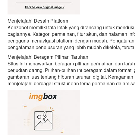
Menjelajahi Desain Platform
Kenzobet memiliki tata letak yang dirancang untuk menduku
bagiannya. Kategori permainan, fitur akun, dan halaman i
pengguna menavigasi platform dengan mudah. Pengaturan v
pengalaman penelusuran yang lebih mudah dikelola, terut
Menjelajahi Beragam Pilihan Taruhan
Situs ini menawarkan beragam pilihan permainan dan taruh
perjudian daring. Pilihan-pilihan ini beragam dalam format
gambaran luas tentang hiburan taruhan digital. Keragaman
menjelajahi berbagai struktur dan tema permainan dalam sat