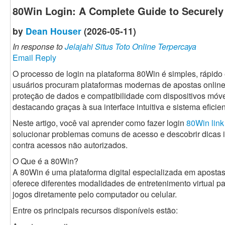
80Win Login: A Complete Guide to Securely
by
Dean Houser
(2026-05-11)
In response to
Jelajahi Situs Toto Online Terpercaya
Email Reply
O processo de login na plataforma 80Win é simples, rápido
usuários procuram plataformas modernas de apostas online
proteção de dados e compatibilidade com dispositivos móve
destacando graças à sua interface intuitiva e sistema efici
Neste artigo, você vai aprender como fazer login
80Win link
solucionar problemas comuns de acesso e descobrir dicas i
contra acessos não autorizados.
O Que é a 80Win?
A 80Win é uma plataforma digital especializada em apostas 
oferece diferentes modalidades de entretenimento virtual 
jogos diretamente pelo computador ou celular.
Entre os principais recursos disponíveis estão: