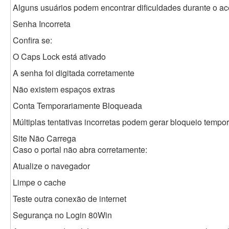
Alguns usuários podem encontrar dificuldades durante o ac
Senha Incorreta
Confira se:
O Caps Lock está ativado
A senha foi digitada corretamente
Não existem espaços extras
Conta Temporariamente Bloqueada
Múltiplas tentativas incorretas podem gerar bloqueio tempo
Site Não Carrega
Caso o portal não abra corretamente:
Atualize o navegador
Limpe o cache
Teste outra conexão de internet
Segurança no Login 80Win