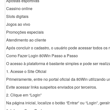
Apostas esportivas
Cassino online
Slots digitais
Jogos ao vivo
Promoções especiais
Atendimento ao cliente
Após concluir o cadastro, o usuário pode acessar todos os 
Como Fazer Login 80Win Passo a Passo
O acesso à plataforma é bastante simples e pode ser real
1. Acesse o Site Oficial
Primeiramente, entre no portal oficial da 80Win utilizando 
Evite acessar links suspeitos enviados por terceiros.
2. Clique em “Login”
Na página inicial, localize o botão “Entrar” ou “Login”, gera