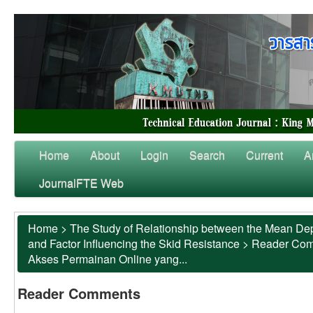
Home
About
Login
Search
Current
A
JournalFTE Web
Home
>
The Study of Relationship between the Mean Dep
and Factor Influencing the Skid Resistance
>
Reader Co
Akses Permainan Online yang...
Reader Comments