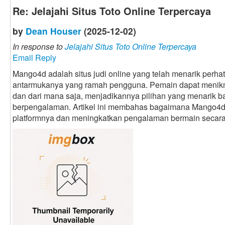
Re: Jelajahi Situs Toto Online Terpercaya
by
Dean Houser
(2025-12-02)
In response to
Jelajahi Situs Toto Online Terpercaya
Email Reply
Mango4d adalah situs judi online yang telah menarik perhat
antarmukanya yang ramah pengguna. Pemain dapat menikm
dan dari mana saja, menjadikannya pilihan yang menarik 
berpengalaman. Artikel ini membahas bagaimana Mango4
platformnya dan meningkatkan pengalaman bermain secara