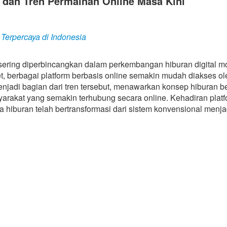
l dan Tren Permainan Online Masa Kini
Terpercaya di Indonesia
sering diperbincangkan dalam perkembangan hiburan digital m
t, berbagai platform berbasis online semakin mudah diakses ol
jadi bagian dari tren tersebut, menawarkan konsep hiburan b
yarakat yang semakin terhubung secara online. Kehadiran plat
hiburan telah bertransformasi dari sistem konvensional menja