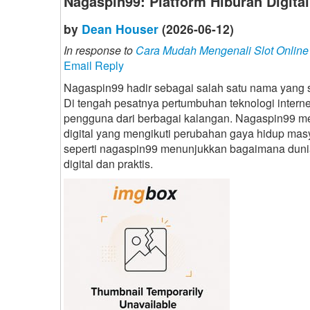
Nagaspin99: Platform Hiburan Digita
by
Dean Houser
(2026-06-12)
In response to
Cara Mudah Mengenali Slot Online 
Email Reply
Nagaspin99 hadir sebagai salah satu nama yang 
Di tengah pesatnya pertumbuhan teknologi interne
pengguna dari berbagai kalangan. Nagaspin99 men
digital yang mengikuti perubahan gaya hidup mas
seperti nagaspin99 menunjukkan bagaimana dunia 
digital dan praktis.