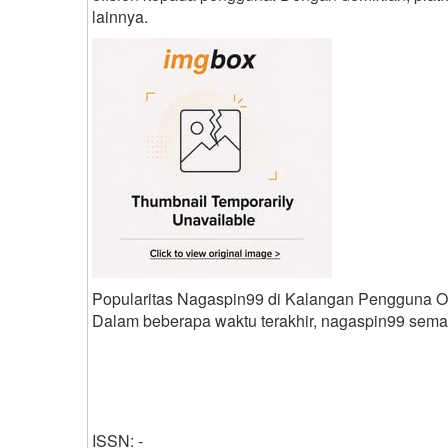
lainnya.
Popularitas Nagaspin99 di Kalangan Pengguna O
Dalam beberapa waktu terakhir, nagaspin99 semak
ISSN: -