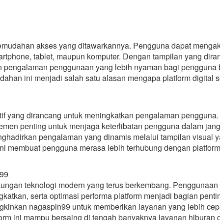
emudahan akses yang ditawarkannya. Pengguna dapat menga
smartphone, tablet, maupun komputer. Dengan tampilan yang dir
an pengalaman penggunaan yang lebih nyaman bagi pengguna 
an ini menjadi salah satu alasan mengapa platform digital s
raktif yang dirancang untuk meningkatkan pengalaman pengguna
di elemen penting untuk menjaga keterlibatan pengguna dalam jan
ghadirkan pengalaman yang dinamis melalui tampilan visual 
ini membuat pengguna merasa lebih terhubung dengan platfor
n99
kungan teknologi modern yang terus berkembang. Penggunaan 
ngkatkan, serta optimasi performa platform menjadi bagian penti
kinkan nagaspin99 untuk memberikan layanan yang lebih cep
orm ini mampu bersaing di tengah banyaknya layanan hiburan di