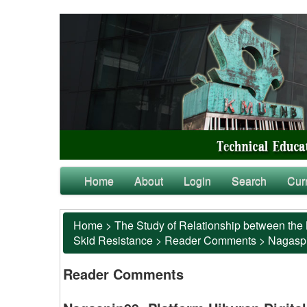
Home
About
Login
Search
Cur
Home
>
The Study of Relationship between the 
Skid Resistance
>
Reader Comments
>
Nagaspi
Reader Comments