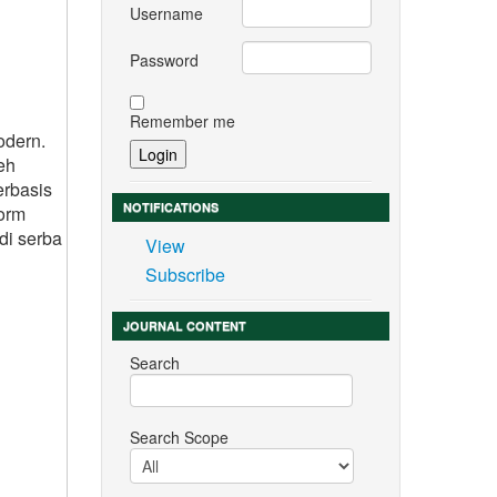
Username
Password
Remember me
odern.
eh
erbasis
NOTIFICATIONS
form
di serba
View
Subscribe
JOURNAL CONTENT
Search
Search Scope