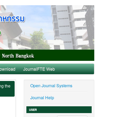
ownload
JournalFTE Web
Open Journal Systems
ng the
Journal Help
USER