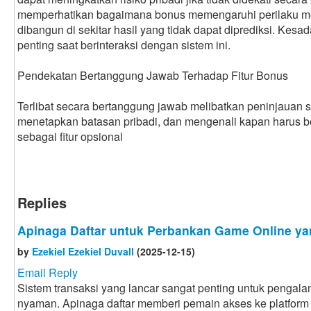
memperhatikan bagaimana bonus memengaruhi perilaku mer
dibangun di sekitar hasil yang tidak dapat diprediksi. Kesa
penting saat berinteraksi dengan sistem ini.
Pendekatan Bertanggung Jawab Terhadap Fitur Bonus
Terlibat secara bertanggung jawab melibatkan peninjauan
menetapkan batasan pribadi, dan mengenali kapan harus be
sebagai fitur opsional
Replies
Apinaga Daftar untuk Perbankan Game Online y
by
Ezekiel Ezekiel Duvall
(2025-12-15)
Email Reply
Sistem transaksi yang lancar sangat penting untuk pengal
nyaman. Apinaga daftar memberi pemain akses ke platfor