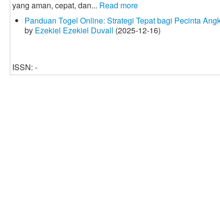
yang aman, cepat, dan...
Read more
Panduan Togel Online: Strategi Tepat bagi Pecinta Ang
by
Ezekiel Ezekiel Duvall
(2025-12-16)
ISSN: -