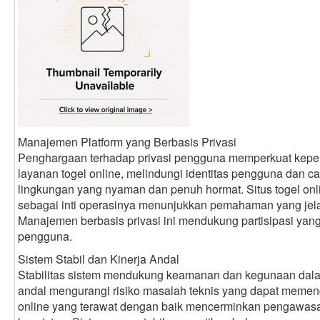
Manajemen Platform yang Berbasis Privasi
Penghargaan terhadap privasi pengguna memperkuat kepe
layanan togel online, melindungi identitas pengguna dan ca
lingkungan yang nyaman dan penuh hormat. Situs togel o
sebagai inti operasinya menunjukkan pemahaman yang jel
Manajemen berbasis privasi ini mendukung partisipasi ya
pengguna.
Sistem Stabil dan Kinerja Andal
Stabilitas sistem mendukung keamanan dan kegunaan dalam 
andal mengurangi risiko masalah teknis yang dapat memeng
online yang terawat dengan baik mencerminkan pengawas