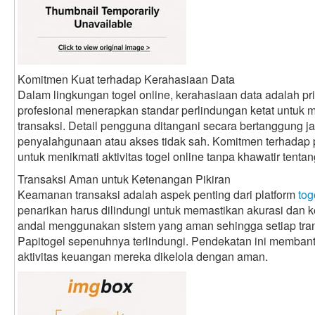
Komitmen Kuat terhadap Kerahasiaan Data
Dalam lingkungan togel online, kerahasiaan data adalah prio
profesional menerapkan standar perlindungan ketat untuk m
transaksi. Detail pengguna ditangani secara bertanggung
penyalahgunaan atau akses tidak sah. Komitmen terhadap 
untuk menikmati aktivitas togel online tanpa khawatir tenta
Transaksi Aman untuk Ketenangan Pikiran
Keamanan transaksi adalah aspek penting dari platform
tog
penarikan harus dilindungi untuk memastikan akurasi dan k
andal menggunakan sistem yang aman sehingga setiap trans
Papitogel sepenuhnya terlindungi. Pendekatan ini memba
aktivitas keuangan mereka dikelola dengan aman.