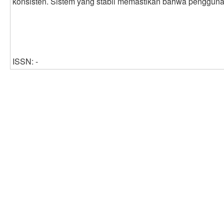
konsisten. Sistem yang stabil memastikan bahwa penggun
ISSN: -