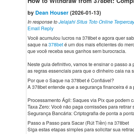
How to Withdraw from 378bet: Comple
by
Dean Houser
(2026-01-13)
In response to
Jelajahi Situs Toto Online Terperca
Email Reply
Você acumulou lucros na 378bet e agora quer sabe
saque na
378bet
é um dos mais eficientes do merca
que você receba seus ganhos sem burocracia.
Neste guia definitivo, vamos te ensinar o passo a
as regras essenciais para que o dinheiro caia na 
Por que o Saque na 378bet é Confiável?
A 378bet entende que a segurança financeira é a p
Processamento Ágil: Saques via Pix que podem ca
Taxa Zero: Você não paga comissões para retirar 
Segurança Bancária: Criptografia de ponta a pont
Passo a Passo para Sacar (Rút Tiền) na 378bet
Siga estas etapas simples para solicitar sua retira