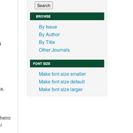
BROWSE
By Issue
By Author
By Title
á
Other Journals
FONT SIZE
Make font size smaller
Make font size default
a.
Make font size larger
heiro
u