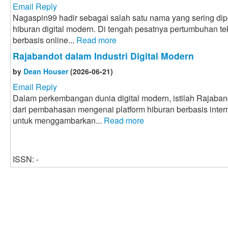
Email Reply
Nagaspin99 hadir sebagai salah satu nama yang sering d
hiburan digital modern. Di tengah pesatnya pertumbuhan tek
berbasis online...
Read more
Rajabandot dalam Industri Digital Modern
by
Dean Houser
(2026-06-21)
Email Reply
Dalam perkembangan dunia digital modern, istilah Rajaban
dari pembahasan mengenai platform hiburan berbasis intern
untuk menggambarkan...
Read more
ISSN: -