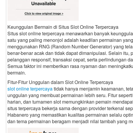
Keunggulan Bermain di Situs Slot Online Terpercaya
Situs slot online terpercaya menawarkan banyak keunggula
satu yang paling menonjol adalah keadilan permainan yang 
menggunakan RNG (Random Number Generator) yang telah d
benar-benar acak dan tidak dapat dimanipulasi. Selain itu
pelanggan responsif, transaksi cepat, serta perlindungan dat
Semua faktor ini memberikan rasa nyaman dan meningkatk
bermain.
Fitur-Fitur Unggulan dalam Slot Online Terpercaya
slot online terpercaya
tidak hanya menjamin keamanan, tetap
unggulan yang membuat permainan lebih seru. Fitur seperti f
harian, dan turnamen slot memungkinkan pemain mendapatk
situs terpercaya bekerja sama dengan provider terkenal sep
Habanero yang memastikan kualitas permainan selalu optimal
dan tema permainan beragam menjadi nilai tambah yang 