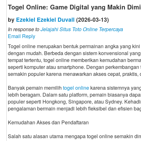
Togel Online: Game Digital yang Makin Dim
by
Ezekiel Ezekiel Duvall
(2026-03-13)
In response to
Jelajahi Situs Toto Online Terpercaya
Email Reply
Togel online merupakan bentuk permainan angka yang kini d
dengan mudah. Berbeda dengan sistem konvensional yan
tempat tertentu, togel online memberikan kemudahan bermai
seperti komputer atau smartphone. Dengan perkembangan te
semakin populer karena menawarkan akses cepat, praktis, 
Banyak pemain memilih
togel online
karena sistemnya yang
lebih beragam. Dalam satu platform, pemain biasanya da
populer seperti Hongkong, Singapore, atau Sydney. Kehadir
pengalaman bermain menjadi lebih fleksibel dan efisien b
Kemudahan Akses dan Pendaftaran
Salah satu alasan utama mengapa togel online semakin d