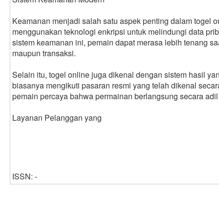
Keamanan menjadi salah satu aspek penting dalam togel on
menggunakan teknologi enkripsi untuk melindungi data prib
sistem keamanan ini, pemain dapat merasa lebih tenang sa
maupun transaksi.
Selain itu, togel online juga dikenal dengan sistem hasil ya
biasanya mengikuti pasaran resmi yang telah dikenal secara
pemain percaya bahwa permainan berlangsung secara adil d
Layanan Pelanggan yang
ISSN: -