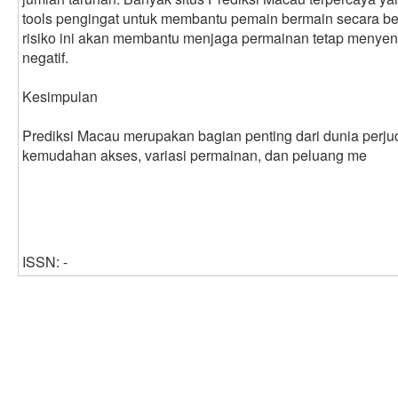
tools pengingat untuk membantu pemain bermain secara b
risiko ini akan membantu menjaga permainan tetap meny
negatif.
Kesimpulan
Prediksi Macau merupakan bagian penting dari dunia perju
kemudahan akses, variasi permainan, dan peluang me
ISSN: -