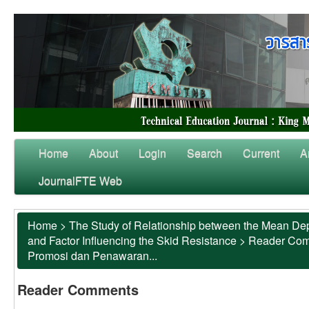
Home
About
Login
Search
Current
A
JournalFTE Web
Home
>
The Study of Relationship between the Mean Dep
and Factor Influencing the Skid Resistance
>
Reader Co
Promosi dan Penawaran...
Reader Comments