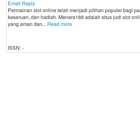
Email Reply
Permainan slot online telah menjadi pilihan populer bagi 
keseruan, dan hadiah. Menara188 adalah situs judi slot o
yang aman dan...
Read more
ISSN: -