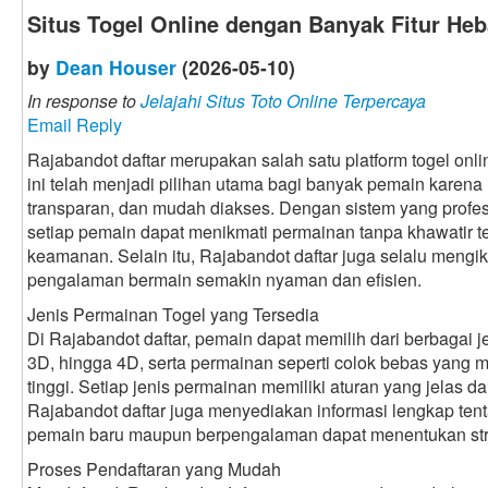
Situs Togel Online dengan Banyak Fitur Heb
by
Dean Houser
(2026-05-10)
In response to
Jelajahi Situs Toto Online Terpercaya
Email Reply
Rajabandot daftar merupakan salah satu platform togel onli
ini telah menjadi pilihan utama bagi banyak pemain kare
transparan, dan mudah diakses. Dengan sistem yang profes
setiap pemain dapat menikmati permainan tanpa khawatir 
keamanan. Selain itu, Rajabandot daftar juga selalu mengi
pengalaman bermain semakin nyaman dan efisien.
Jenis Permainan Togel yang Tersedia
Di Rajabandot daftar, pemain dapat memilih dari berbagai je
3D, hingga 4D, serta permainan seperti colok bebas yang
tinggi. Setiap jenis permainan memiliki aturan yang jelas 
Rajabandot daftar juga menyediakan informasi lengkap ten
pemain baru maupun berpengalaman dapat menentukan stra
Proses Pendaftaran yang Mudah