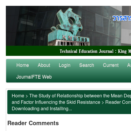
Home
About
Login
Search
Current
A
JournalFTE Web
Home
>
The Study of Relationship between the Mean Dep
and Factor Influencing the Skid Resistance
>
Reader Co
Downloading and Installing...
Reader Comments