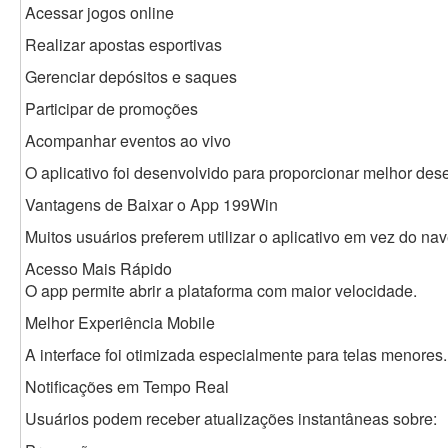
Acessar jogos online
Realizar apostas esportivas
Gerenciar depósitos e saques
Participar de promoções
Acompanhar eventos ao vivo
O aplicativo foi desenvolvido para proporcionar melhor de
Vantagens de Baixar o App 199Win
Muitos usuários preferem utilizar o aplicativo em vez do nav
Acesso Mais Rápido
O app permite abrir a plataforma com maior velocidade.
Melhor Experiência Mobile
A interface foi otimizada especialmente para telas menores.
Notificações em Tempo Real
Usuários podem receber atualizações instantâneas sobre: