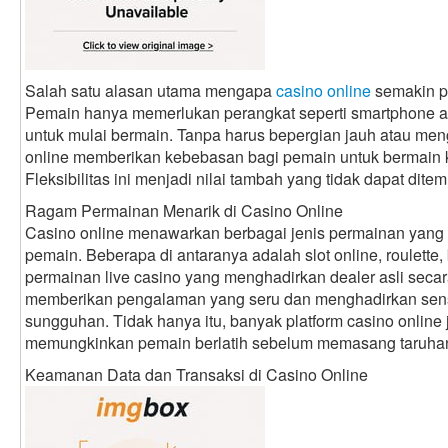
Salah satu alasan utama mengapa
casino online
semakin p
Pemain hanya memerlukan perangkat seperti smartphone ata
untuk mulai bermain. Tanpa harus bepergian jauh atau mengi
online memberikan kebebasan bagi pemain untuk bermain k
Fleksibilitas ini menjadi nilai tambah yang tidak dapat dite
Ragam Permainan Menarik di Casino Online
Casino online menawarkan berbagai jenis permainan yang 
pemain. Beberapa di antaranya adalah slot online, roulette,
permainan live casino yang menghadirkan dealer asli secara
memberikan pengalaman yang seru dan menghadirkan sensa
sungguhan. Tidak hanya itu, banyak platform casino online
memungkinkan pemain berlatih sebelum memasang taruhan
Keamanan Data dan Transaksi di Casino Online