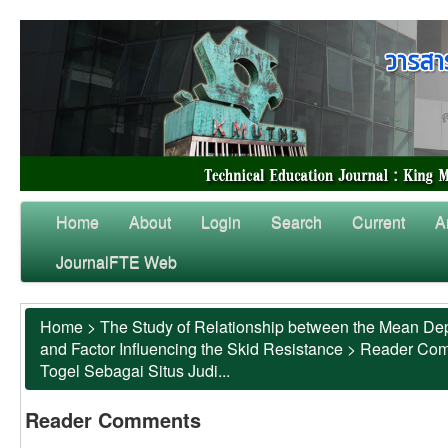
Home
About
Login
Search
Current
A
JournalFTE Web
Home
>
The Study of Relationship between the Mean Dep
and Factor Influencing the Skid Resistance
>
Reader Co
Togel Sebagai Situs Judi...
Reader Comments