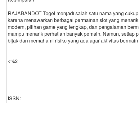
RAJABANDOT Togel menjadi salah satu nama yang cukup di
karena menawarkan berbagai permainan slot yang menarik 
modern, pilihan game yang lengkap, dan pengalaman bermain
mampu menarik perhatian banyak pemain. Namun, setiap pe
bijak dan memahami risiko yang ada agar aktivitas bermain t
<%2
ISSN: -