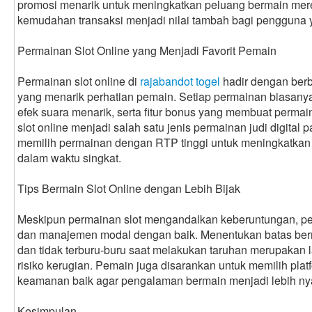
promosi menarik untuk meningkatkan peluang bermain mer
kemudahan transaksi menjadi nilai tambah bagi pengguna ya
Permainan Slot Online yang Menjadi Favorit Pemain
Permainan slot online di
rajabandot togel
hadir dengan berb
yang menarik perhatian pemain. Setiap permainan biasanya
efek suara menarik, serta fitur bonus yang membuat permain
slot online menjadi salah satu jenis permainan judi digital 
memilih permainan dengan RTP tinggi untuk meningkatk
dalam waktu singkat.
Tips Bermain Slot Online dengan Lebih Bijak
Meskipun permainan slot mengandalkan keberuntungan, pem
dan manajemen modal dengan baik. Menentukan batas ber
dan tidak terburu-buru saat melakukan taruhan merupakan 
risiko kerugian. Pemain juga disarankan untuk memilih plat
keamanan baik agar pengalaman bermain menjadi lebih n
Kesimpulan