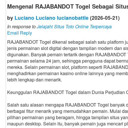
Mengenal RAJABANDOT Togel Sebagai Situs
by
Luciano Luciano lucianobattle
(2026-05-21)
In response to
Jelajahi Situs Toto Online Terpercaya
Email Reply
RAJABANDOT Togel dikenal sebagai salah satu platform j
jenis permainan slot digital dengan tampilan modern dan 
digunakan. Banyak pemain tertarik dengan RAJABANDOT 
permainan selama 24 jam, sehingga pengguna dapat berma
mereka. Selain permainan slot, platform seperti RAJABAN
menghadirkan permainan kasino online lainnya yang mem
lebih lengkap dan menarik.
Keunggulan RAJABANDOT Togel dalam Dunia Perjudian O
Salah satu alasan mengapa RAJABANDOT Togel banyak di
berbagai fitur menarik yang memudahkan pemain. Mulai dar
pilihan permainan yang beragam, hingga tampilan situs yan
maupun desktop. Selain itu, banyak pemain juga mencari 