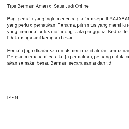
Tips Bermain Aman di Situs Judi Online
Bagi pemain yang ingin mencoba platform seperti RAJABA
yang perlu diperhatikan. Pertama, pilih situs yang memilik
yang memadai untuk melindungi data pengguna. Kedua, te
tidak mengalami kerugian besar.
Pemain juga disarankan untuk memahami aturan permaina
Dengan memahami cara kerja permainan, peluang untuk me
akan semakin besar. Bermain secara santai dan tid
ISSN: -