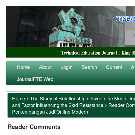
Home
About
Login
Search
Current
A
JournalFTE Web
Home
>
The Study of Relationship between the Mean Dep
and Factor Influencing the Skid Resistance
>
Reader Co
Perkembangan Judi Online Modern
Reader Comments