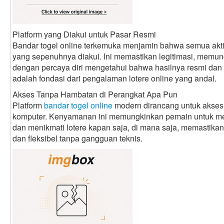
Platform yang Diakui untuk Pasar Resmi
Bandar togel online terkemuka menjamin bahwa semua aktivi
yang sepenuhnya diakui. Ini memastikan legitimasi, memun
dengan percaya diri mengetahui bahwa hasilnya resmi dan 
adalah fondasi dari pengalaman lotere online yang andal.
Akses Tanpa Hambatan di Perangkat Apa Pun
Platform
bandar togel online
modern dirancang untuk aksesib
komputer. Kenyamanan ini memungkinkan pemain untuk me
dan menikmati lotere kapan saja, di mana saja, memastik
dan fleksibel tanpa gangguan teknis.