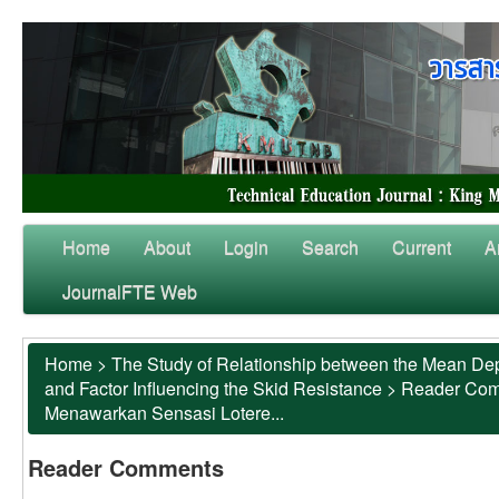
Home
About
Login
Search
Current
A
JournalFTE Web
Home
>
The Study of Relationship between the Mean Dep
and Factor Influencing the Skid Resistance
>
Reader Co
Menawarkan Sensasi Lotere...
Reader Comments