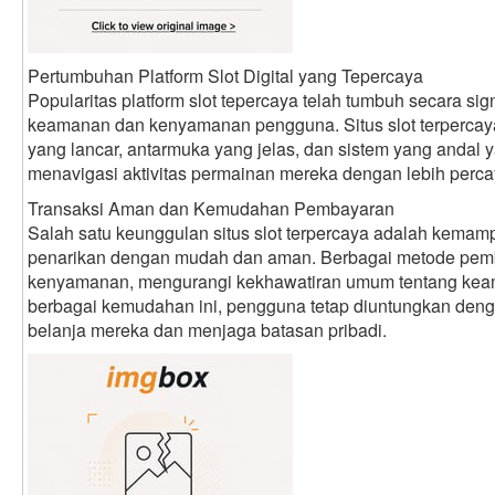
Pertumbuhan Platform Slot Digital yang Tepercaya
Popularitas platform slot tepercaya telah tumbuh secara si
keamanan dan kenyamanan pengguna. Situs slot terpercay
yang lancar, antarmuka yang jelas, dan sistem yang anda
menavigasi aktivitas permainan mereka dengan lebih percay
Transaksi Aman dan Kemudahan Pembayaran
Salah satu keunggulan situs slot terpercaya adalah kema
penarikan dengan mudah dan aman. Berbagai metode pemba
kenyamanan, mengurangi kekhawatiran umum tentang keam
berbagai kemudahan ini, pengguna tetap diuntungkan den
belanja mereka dan menjaga batasan pribadi.