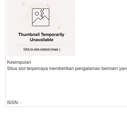
Kesimpulan
Situs slot terpercaya memberikan pengalaman bermain yan
ISSN: -