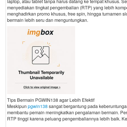
laptop, atau tablet tanpa harus datang ke tempat khusus. 
menyediakan tingkat pengembalian (RTP) yang lebih kompetit
menghadirkan promo khusus, free spin, hingga turnamen 
bermain lebih seru dan menguntungkan.
Tips Bermain PGWIN138 agar Lebih Efektif
Meskipun
pgwin138
sangat bergantung pada keberuntungan
membantu pemain meningkatkan pengalaman bermain. Pert
RTP tinggi karena peluang pengembaliannya lebih baik. K