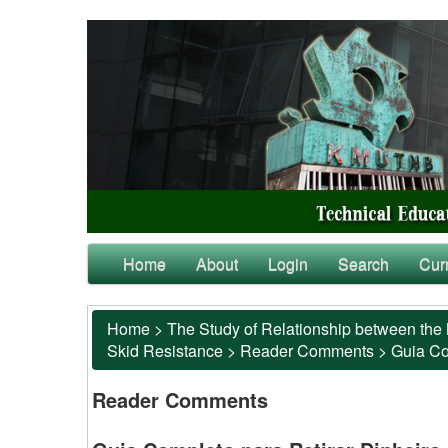
Home
About
Login
Search
Cur
Home
>
The Study of Relationship between the 
Skid Resistance
>
Reader Comments
>
Guia Co
Reader Comments