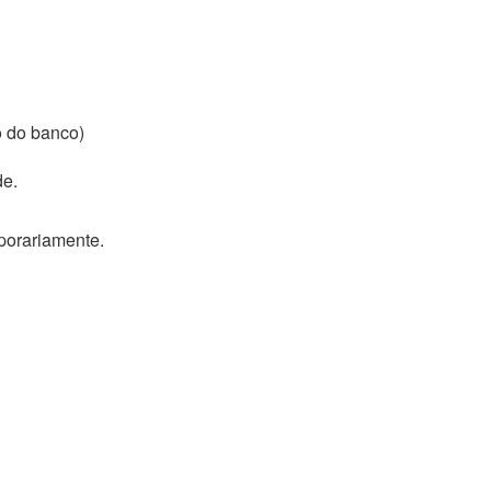
o do banco)
de.
porariamente.