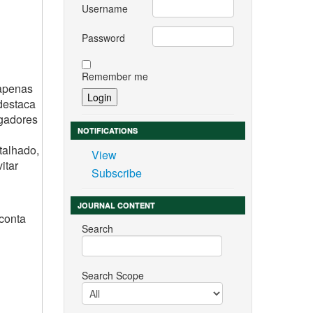
Username
Password
Remember me
 apenas
destaca
ogadores
NOTIFICATIONS
talhado,
View
itar
Subscribe
JOURNAL CONTENT
 conta
Search
Search Scope