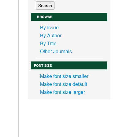
BROWSE
By Issue
By Author
By Title
Other Journals
FONT SIZE
Make font size smaller
Make font size default
Make font size larger