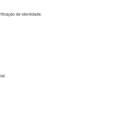
rificação de identidade.
al.