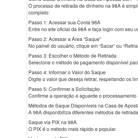
O processo de retirada de dinheiro na 98A é simp
completo:
Passo 1: Acessar sua Conta 98A
Entre no site oficial da 98A e faça login com seu 
Passo 2: Acessar a Área “Saque”
No painel do usuário, clique em “Sacar” ou “Retira
Passo 3: Escolher o Método de Retirada
Selecione o método de pagamento disponível par
Passo 4: Informar o Valor do Saque
Digite o valor que deseja retirar, respeitando os 
Passo 5: Confirmar a Solicitação
Confirme a operação e aguarde o processamento 
Métodos de Saque Disponíveis na Casa de Apost
A 98A disponibiliza diferentes métodos de retirada 
Saque via PIX na 98A
O PIX é o método mais rápido e popular.