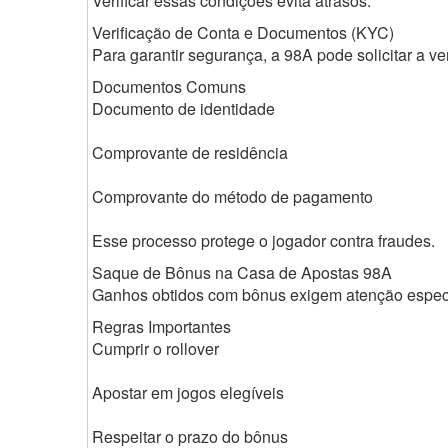
Verificar essas condições evita atrasos.
Verificação de Conta e Documentos (KYC)
Para garantir segurança, a 98A pode solicitar a ve
Documentos Comuns
Documento de identidade
Comprovante de residência
Comprovante do método de pagamento
Esse processo protege o jogador contra fraudes.
Saque de Bônus na Casa de Apostas 98A
Ganhos obtidos com bônus exigem atenção especi
Regras Importantes
Cumprir o rollover
Apostar em jogos elegíveis
Respeitar o prazo do bônus